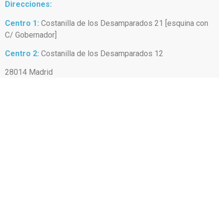
Direcciones:
Centro 1:
Costanilla de los Desamparados 21 [esquina con
C/ Gobernador]
Centro 2:
Costanilla de los Desamparados 12
28014 Madrid
Transporte:
Metro Antón Martín y Atocha [también cercanías RENFE]
Teléfono de contacto:
(+34) C1 913 697 979
/
C2 911 523 134
/
657 898 463
Mail:
info@centroanayet.com