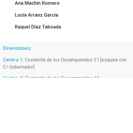
Ana Machín Romero
Lucía Arranz García
Raquel Díaz Taboada
Direcciones:
Centro 1:
Costanilla de los Desamparados 21 [esquina con
C/ Gobernador]
Centro 2:
Costanilla de los Desamparados 12
28014 Madrid
Transporte:
Metro Antón Martín y Atocha [también cercanías RENFE]
Teléfono de contacto: